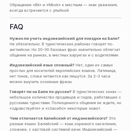
Обращение «Bli» и «Mbok» к местным — знак уважения,
всегда встречается с улыбкой.
FAQ
Нужно ли учить индонезийский для поездки на Бали?
Не обязательно. В туристических районах говорят по-
английски. Но 20–30 базовых фраз значительно облегчат
общение на рынках, в местных варунгах и с водителями.
Индонезийский язык сложный?
Нет, один из самых
простых для носителей европейских языков. Латиница,
нет тонов, слова читаются как пишутся. За 2–3 часа
можно выучить основные фразы.
Говорят ли на Бали по-русски?
В туристических зонах —
небольшое количество продавцов и гидов, работавших с
русскими туристами. Полноценного общения не ждите, но
«здравствуйте» и «спасибо» некоторые знают.
Чем отличается балийский от индонезийского?
Это
разные языки. Балийский — язык коренного населения,
сложнее, с кастовой системой речи. Индонезийский —