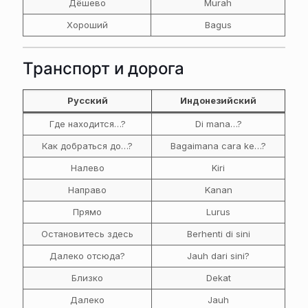
Дёшево
Murah
Хороший
Bagus
Транспорт и дорога
Русский
Индонезийский
Где находится…?
Di mana…?
Как добраться до…?
Bagaimana cara ke…?
Налево
Kiri
Направо
Kanan
Прямо
Lurus
Остановитесь здесь
Berhenti di sini
Далеко отсюда?
Jauh dari sini?
Близко
Dekat
Далеко
Jauh