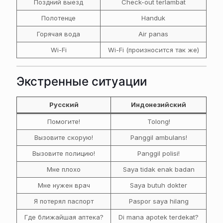
Поздний выезд
Check-out terlambat
Полотенце
Handuk
Горячая вода
Air panas
Wi-Fi
Wi-Fi (произносится так же)
Экстренные ситуации
Русский
Индонезийский
Помогите!
Tolong!
Вызовите скорую!
Panggil ambulans!
Вызовите полицию!
Panggil polisi!
Мне плохо
Saya tidak enak badan
Мне нужен врач
Saya butuh dokter
Я потерял паспорт
Paspor saya hilang
Где ближайшая аптека?
Di mana apotek terdekat?