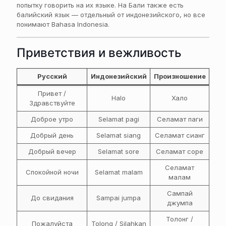
попытку говорить на их языке. На Бали также есть
балийский язык — отдельный от индонезийского, но все
понимают Bahasa Indonesia.
Приветствия и вежливость
Русский
Индонезийский
Произношение
Привет /
Halo
Хало
Здравствуйте
Доброе утро
Selamat pagi
Селамат паги
Добрый день
Selamat siang
Селамат сианг
Добрый вечер
Selamat sore
Селамат соре
Селамат
Спокойной ночи
Selamat malam
малам
Сампай
До свидания
Sampai jumpa
джумпа
Толонг /
Пожалуйста
Tolong / Silahkan