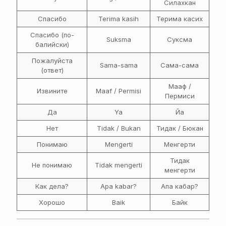
Силахкан
Спасибо
Terima kasih
Терима касих
Спасибо (по-
Suksma
Сукcма
балийски)
Пожалуйста
Sama-sama
Сама-сама
(ответ)
Мааф /
Извините
Maaf / Permisi
Пермиси
Да
Ya
Йа
Нет
Tidak / Bukan
Тидак / Бюкан
Понимаю
Mengerti
Менгерти
Тидак
Не понимаю
Tidak mengerti
менгерти
Как дела?
Apa kabar?
Апа кабар?
Хорошо
Baik
Байк