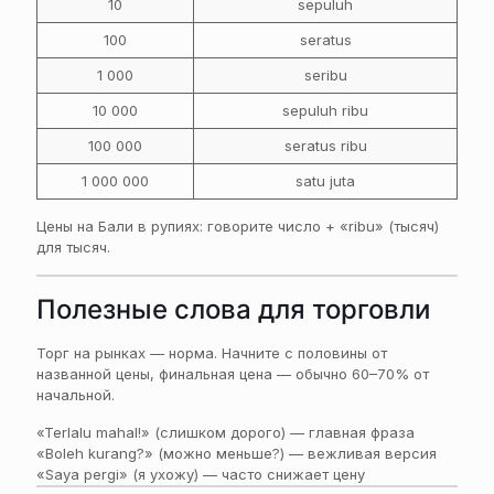
10
sepuluh
100
seratus
1 000
seribu
10 000
sepuluh ribu
100 000
seratus ribu
1 000 000
satu juta
Цены на Бали в рупиях: говорите число + «ribu» (тысяч)
для тысяч.
Полезные слова для торговли
Торг на рынках — норма. Начните с половины от
названной цены, финальная цена — обычно 60–70% от
начальной.
«Terlalu mahal!» (слишком дорого) — главная фраза
«Boleh kurang?» (можно меньше?) — вежливая версия
«Saya pergi» (я ухожу) — часто снижает цену