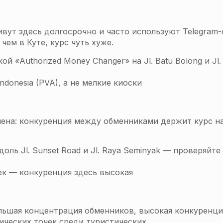
вут здесь долгосрочно и часто используют Telegram
ем в Куте, курс чуть хуже.
«Authorized Money Changer» на Jl. Batu Bolong и Jl.
donesia (PVA), а не мелкие киоски
мена: конкуренция между обменниками держит курс н
ль Jl. Sunset Road и Jl. Raya Seminyak — проверяйте
ек — конкуренция здесь высокая
ьшая концентрация обменников, высокая конкуренци
ческих точек среди туристических.