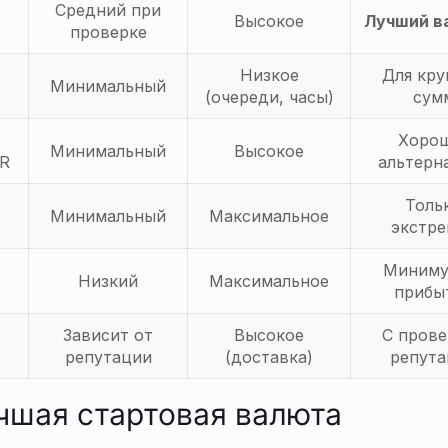
Средний при
Высокое
Лучший в
проверке
Низкое
Для кру
Минимальный
(очереди, часы)
сум
Хоро
Минимальный
Высокое
DR
альтерн
Толь
Минимальный
Максимальное
экстре
Миниму
Низкий
Максимальное
прибы
Зависит от
Высокое
С прове
репутации
(доставка)
репута
чшая стартовая валюта