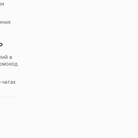
ли
нных
ь
пий в
ромокод
-чатах