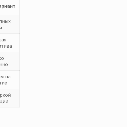
ариант
пных
м
шая
атива
ко
нно
м на
тие
ркой
ции