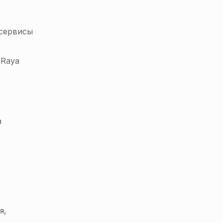
-сервисы
 Raya
а
я,