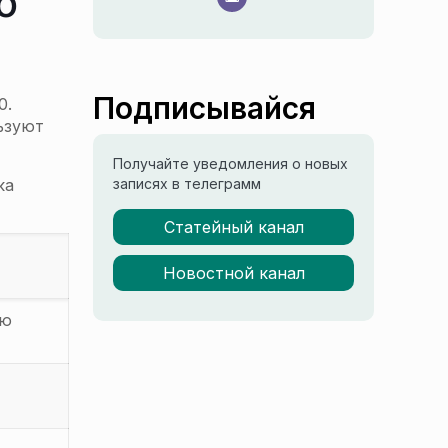
о
Подписывайся
0.
ьзуют
Получайте уведомления о новых
ка
записях в телеграмм
Статейный канал
Новостной канал
ую