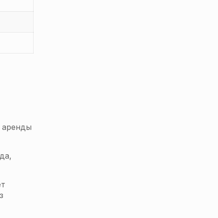
я аренды
да,
ет
з