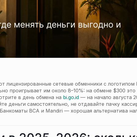
где менять деньги выгодно и
ют лицензированные сетевые обменники с логотипом 
льно проигрывает им около 8–10%: на обмене $300 это
отрите в день обмена на
bi.go.id
— на начало августа 2
айте деньги самостоятельно, не отдавайте пачку касси
. Банкоматы BCA и Mandiri — хорошая альтернатива н