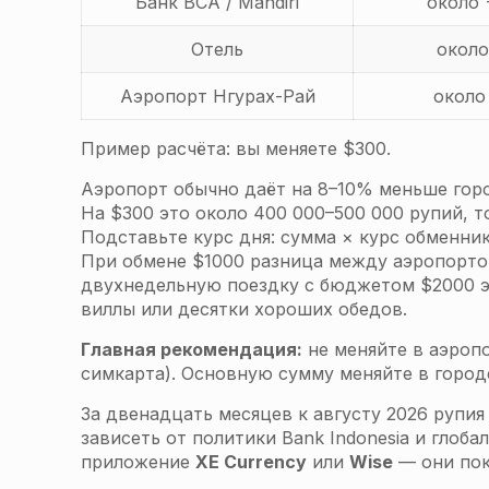
Банк BCA / Mandiri
около
Отель
окол
Аэропорт Нгурах-Рай
около
Пример расчёта: вы меняете $300.
Аэропорт обычно даёт на 8–10% меньше гор
На $300 это около 400 000–500 000 рупий, т
Подставьте курс дня: сумма × курс обменни
При обмене $1000 разница между аэропорто
двухнедельную поездку с бюджетом $2000 э
виллы или десятки хороших обедов.
Главная рекомендация:
не меняйте в аэропо
симкарта). Основную сумму меняйте в город
За двенадцать месяцев к августу 2026 рупия
зависеть от политики Bank Indonesia и глоб
приложение
XE Currency
или
Wise
— они пок