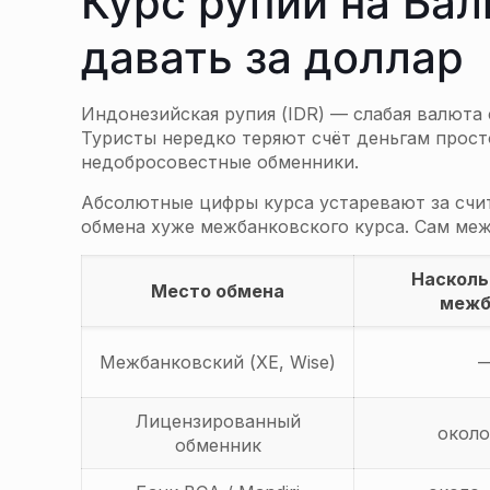
Курс рупии на Бал
давать за доллар
Индонезийская рупия (IDR) — слабая валюта 
Туристы нередко теряют счёт деньгам прост
недобросовестные обменники.
Абсолютные цифры курса устаревают за счи
обмена хуже межбанковского курса. Сам ме
Насколь
Место обмена
межб
Межбанковский (XE, Wise)
Лицензированный
окол
обменник