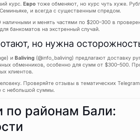
ий курс.
Евро
тоже обменяют, но курс чуть хуже. Руб
 Семиньяке, и всегда с существенным спредом.
D наличными и менять частями по $200–300 в провере
ля банкоматов на экстренный случай.
ботают, но нужна осторожност
nge) и
Baliving
(@info_baliving) предлагают доставку ру
ичных обменников, особенно для сумм от $300–500. П
вых клиентов.
еловеку. Проверяйте отзывы в тематических Telegram
е с небольшой суммы.
 по районам Бали:
ости