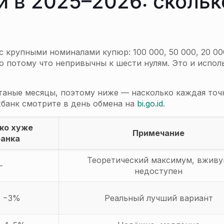
и в 2025–2026: скольк
с крупными номиналами купюр: 100 000, 50 000, 20 00
о потому что непривычны к шести нулям. Это и испол
таные месяцы, поэтому ниже — насколько каждая точ
жбанк смотрите в день обмена на
bi.go.id
.
ко хуже
Примечание
анка
Теоретический максимум, вжив
—
недоступен
о −3%
Реальный лучший вариант