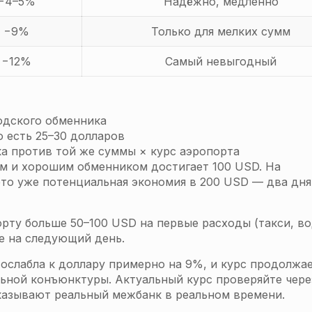
 −4–5%
Надёжно, медленно
о −9%
Только для мелких сумм
 −12%
Самый невыгодный
одского обменника
о есть 25–30 долларов
ка против той же суммы × курс аэропорта
м и хорошим обменником достигает 100 USD. На
то уже потенциальная экономия в 200 USD — два дн
рту больше 50–100 USD на первые расходы (такси, во
е на следующий день.
 ослабла к доллару примерно на 9%, и курс продолжа
альной конъюнктуры. Актуальный курс проверяйте чере
азывают реальный межбанк в реальном времени.