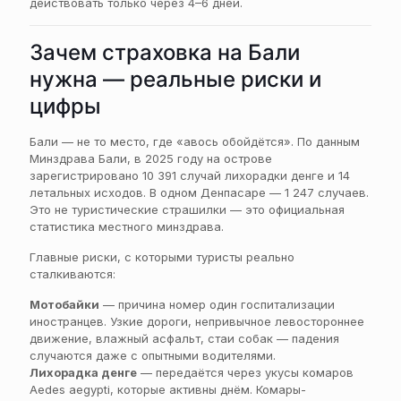
действовать только через 4–6 дней.
Зачем страховка на Бали
нужна — реальные риски и
цифры
Бали — не то место, где «авось обойдётся». По данным
Минздрава Бали, в 2025 году на острове
зарегистрировано 10 391 случай лихорадки денге и 14
летальных исходов. В одном Денпасаре — 1 247 случаев.
Это не туристические страшилки — это официальная
статистика местного минздрава.
Главные риски, с которыми туристы реально
сталкиваются:
Мотобайки
— причина номер один госпитализации
иностранцев. Узкие дороги, непривычное левостороннее
движение, влажный асфальт, стаи собак — падения
случаются даже с опытными водителями.
Лихорадка денге
— передаётся через укусы комаров
Aedes aegypti, которые активны днём. Комары-