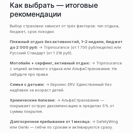
Как выбрать — итоговые
рекомендации
Выбор страховки зависит от трёх факторов: тип отдыха,
бюджет, срок поездки.
Пляжный отдых без активностей, 1–2 недели, бюджет
до 2 000 руб:
→ Tripinsurance (от 1 700 руб/неделю) или
Русский Стандарт (от 1 218 руб).
Мотобайк + серфинг, активный отдых:
→ Tripinsurance
с опцией активного отдыха или АльфаСтрахование. Не
забудьте про права.
Семья с детьми:
→ Евроинс ERV. Единственный без
надбавки за возраст детей.
Хронические болезни:
→ АльфаСтрахование —
покрывает острую декомпенсацию в пределах 5% от
суммы покрытия.
Долгосрочное пребывание от 1 месяца:
→ SafetyWing
или Genki — гибче по срокам и активируются сразу.