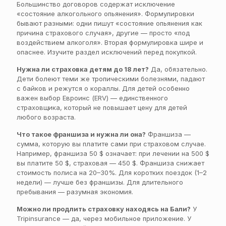
Большинство договоров содержат исключение
«состояние алкогольного опьянения». Формулировки
бывают разными: одни пишут «состояние опьянения как
причина страхового случая», другие — просто «под
воздействием алкоголя». Вторая формулировка шире и
опаснее. Изучите раздел исключений перед покупкой.
Нужна ли страховка детям до 18 лет?
Да, обязательно.
Дети болеют теми же тропическими болезнями, падают
с байков и режутся о кораллы. Для детей особенно
важен выбор Евроинс (ERV) — единственного
страховщика, который не повышает цену для детей
любого возраста.
Что такое франшиза и нужна ли она?
Франшиза —
сумма, которую вы платите сами при страховом случае.
Например, франшиза 50 $ означает: при лечении на 500 $
вы платите 50 $, страховая — 450 $. Франшиза снижает
стоимость полиса на 20–30%. Для коротких поездок (1–2
недели) — лучше без франшизы. Для длительного
пребывания — разумная экономия.
Можно ли продлить страховку находясь на Бали?
У
Tripinsurance — да, через мобильное приложение. У