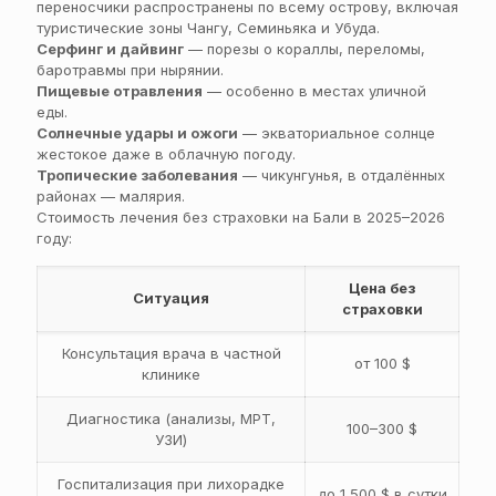
переносчики распространены по всему острову, включая
туристические зоны Чангу, Семиньяка и Убуда.
Серфинг и дайвинг
— порезы о кораллы, переломы,
баротравмы при нырянии.
Пищевые отравления
— особенно в местах уличной
еды.
Солнечные удары и ожоги
— экваториальное солнце
жестокое даже в облачную погоду.
Тропические заболевания
— чикунгунья, в отдалённых
районах — малярия.
Стоимость лечения без страховки на Бали в 2025–2026
году:
Цена без
Ситуация
страховки
Консультация врача в частной
от 100 $
клинике
Диагностика (анализы, МРТ,
100–300 $
УЗИ)
Госпитализация при лихорадке
до 1 500 $ в сутки