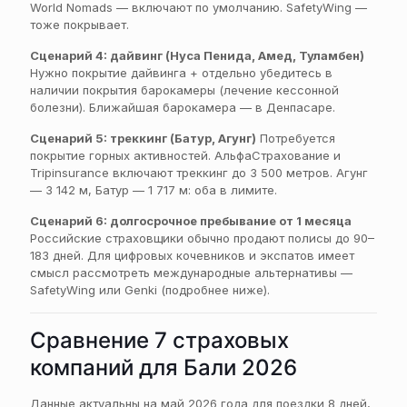
World Nomads — включают по умолчанию. SafetyWing —
тоже покрывает.
Сценарий 4: дайвинг (Нуса Пенида, Амед, Туламбен)
Нужно покрытие дайвинга + отдельно убедитесь в
наличии покрытия барокамеры (лечение кессонной
болезни). Ближайшая барокамера — в Денпасаре.
Сценарий 5: треккинг (Батур, Агунг)
Потребуется
покрытие горных активностей. АльфаСтрахование и
Tripinsurance включают треккинг до 3 500 метров. Агунг
— 3 142 м, Батур — 1 717 м: оба в лимите.
Сценарий 6: долгосрочное пребывание от 1 месяца
Российские страховщики обычно продают полисы до 90–
183 дней. Для цифровых кочевников и экспатов имеет
смысл рассмотреть международные альтернативы —
SafetyWing или Genki (подробнее ниже).
Сравнение 7 страховых
компаний для Бали 2026
Данные актуальны на май 2026 года для поездки 8 дней,