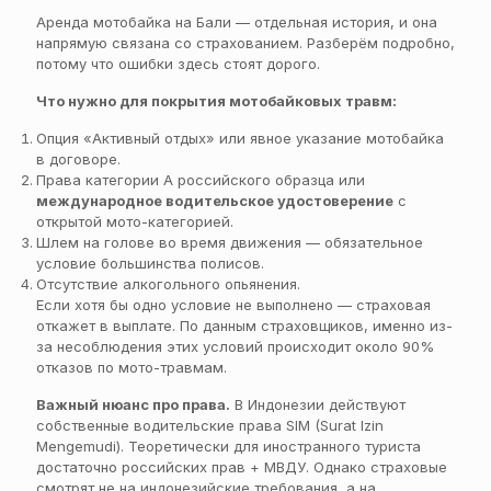
Аренда мотобайка на Бали — отдельная история, и она
напрямую связана со страхованием. Разберём подробно,
потому что ошибки здесь стоят дорого.
Что нужно для покрытия мотобайковых травм:
Опция «Активный отдых» или явное указание мотобайка
в договоре.
Права категории А российского образца или
международное водительское удостоверение
с
открытой мото-категорией.
Шлем на голове во время движения — обязательное
условие большинства полисов.
Отсутствие алкогольного опьянения.
Если хотя бы одно условие не выполнено — страховая
откажет в выплате. По данным страховщиков, именно из-
за несоблюдения этих условий происходит около 90%
отказов по мото-травмам.
Важный нюанс про права.
В Индонезии действуют
собственные водительские права SIM (Surat Izin
Mengemudi). Теоретически для иностранного туриста
достаточно российских прав + МВДУ. Однако страховые
смотрят не на индонезийские требования, а на