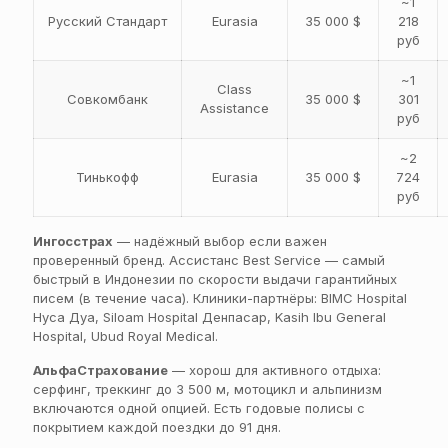
~1
Русский Стандарт
Eurasia
35 000 $
218
руб
~1
Class
Совкомбанк
35 000 $
301
Assistance
руб
~2
Тинькофф
Eurasia
35 000 $
724
руб
Ингосстрах
— надёжный выбор если важен
проверенный бренд. Ассистанс Best Service — самый
быстрый в Индонезии по скорости выдачи гарантийных
писем (в течение часа). Клиники-партнёры: BIMC Hospital
Нуса Дуа, Siloam Hospital Денпасар, Kasih Ibu General
Hospital, Ubud Royal Medical.
АльфаСтрахование
— хорош для активного отдыха:
серфинг, треккинг до 3 500 м, мотоцикл и альпинизм
включаются одной опцией. Есть годовые полисы с
покрытием каждой поездки до 91 дня.