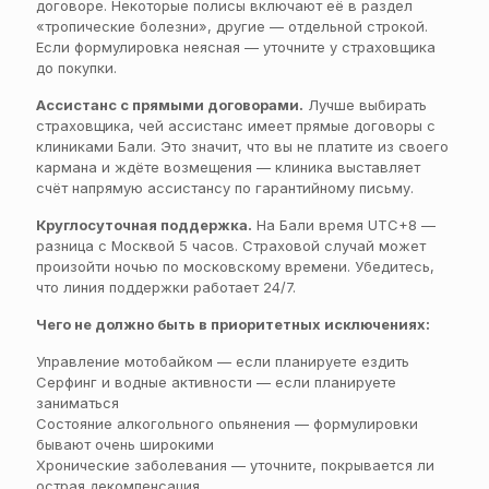
договоре. Некоторые полисы включают её в раздел
«тропические болезни», другие — отдельной строкой.
Если формулировка неясная — уточните у страховщика
до покупки.
Ассистанс с прямыми договорами.
Лучше выбирать
страховщика, чей ассистанс имеет прямые договоры с
клиниками Бали. Это значит, что вы не платите из своего
кармана и ждёте возмещения — клиника выставляет
счёт напрямую ассистансу по гарантийному письму.
Круглосуточная поддержка.
На Бали время UTC+8 —
разница с Москвой 5 часов. Страховой случай может
произойти ночью по московскому времени. Убедитесь,
что линия поддержки работает 24/7.
Чего не должно быть в приоритетных исключениях:
Управление мотобайком — если планируете ездить
Серфинг и водные активности — если планируете
заниматься
Состояние алкогольного опьянения — формулировки
бывают очень широкими
Хронические заболевания — уточните, покрывается ли
острая декомпенсация