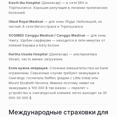
Kasih Ibu Hospital
(Денпасар) — в сети ERV и
Tripinsurance. Хорошая репутация в лечении тропических
болезней.
Ubud Royal Medical
— для зоны Убуда. Небольшой, но
чистый. В сети Ингосстраха и Tripinsurance.
SOSMED Canggu Medical / Canggu Medical
— для зоны
Чангу. Удобен серферам — находится в пяти минутах от
пляжей Берава и Бату Болонг.
Kertha Usada Hospital
(Денпасар) — альтернатива
Siloam, часто менее загружена.
Если нужна операция.
Сложные вмешательства на Бали
ограничены. Серьёзные случаи требуют эвакуации в
Сингапур: госпиталь Raffles (рядом с Little India) или
Mount Elizabeth Novena. Именно поэтому лимит на
эвакуацию в 100 000 $ так важен — перелёт +
устройство в сингапурской клинике легко выходит за 30
000–50 000 $.
Международные страховки для