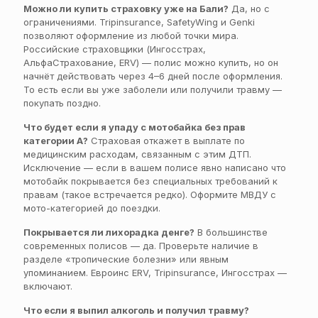
Можно ли купить страховку уже на Бали?
Да, но с
ограничениями. Tripinsurance, SafetyWing и Genki
позволяют оформление из любой точки мира.
Российские страховщики (Ингосстрах,
АльфаСтрахование, ERV) — полис можно купить, но он
начнёт действовать через 4–6 дней после оформления.
То есть если вы уже заболели или получили травму —
покупать поздно.
Что будет если я упаду с мотобайка без прав
категории А?
Страховая откажет в выплате по
медицинским расходам, связанным с этим ДТП.
Исключение — если в вашем полисе явно написано что
мотобайк покрывается без специальных требований к
правам (такое встречается редко). Оформите МВДУ с
мото-категорией до поездки.
Покрывается ли лихорадка денге?
В большинстве
современных полисов — да. Проверьте наличие в
разделе «тропические болезни» или явным
упоминанием. Евроинс ERV, Tripinsurance, Ингосстрах —
включают.
Что если я выпил алкоголь и получил травму?