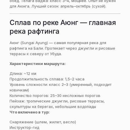
обед. Телага Ваджа: класс 3–4, мощнее. Опыт не нужен
для Аюнга. Лучший сезон: апрель–октябрь (сухой).
Сплав по реке Аюнг — главная
река рафтинга
Аюнг (Sungai Ayung) — самая популярная река для
рафтинга на Бали. Протекает через джунгли и рисовые
террасы к северу от Убуда.
Характеристики маршрута:
Длина: ~12 км
Продолжительность сплава: 1,5–2 часа
Уровень сложности: класс 2–3 (умеренный, подходит
новичкам)
Количество порогов: 25–30 несложных порогов
Пейзаж: тропические джунгли, рисовые террасы,
скульптуры на берегах, небольшие водопады
Что включено в тур:
Снаряжение (шлем, жилет, весло)
Инструктор-гид