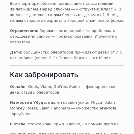
Все операторы обязаны предоставить спасательный
жилет и шлем. Перед спуском — инструктаж. Класс 2–3
на Аюнге доступен людям без опыта, детям от 7–8 лет,
людям старшего возраста в хорошей физической форме.
Ограничения:
беременность, серьёзные проблемы с
сердцем или спиной — противопоказания. Уточняйте у
оператора.
Дети:
большинство операторов принимают детей от 7–8
лет на Аюнг (класс 2–3). Телага Ваджа — от 12 лет.
Как забронировать
Онлайн:
Klook, Viator, GetYourGuide — фиксированная
цена, отзывы операторов.
На месте в Убуде:
вдоль главной улицы Убуда (Jalan
Monkey Forest, Jalan Hanoman) — множество агентств,
торгуйтесь.
В отеле:
стойка консьержа. Удобно, но обычно дороже.