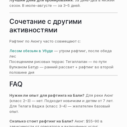
Лучший день для бронирования:
за день-два в низкий
сезон. В июле–августе — за 3–5 дней.
Сочетание с другими
активностями
Рафтинг по Аюнгу часто совмещают с:
Лесом обезьян в Убуде
— утром рафтинг, после обеда
лес
Посещением рисовых террас Тегаллалан — по пути
Вулканом Батур — ранний рассвет + рафтинг во второй
половине дня
FAQ
Нужен ли опыт для рафтинга на Бали?
Для реки Аюнг
(класс 2–3) — нет. Подходит новичкам и детям от 7 лет.
Для Телага Ваджа (класс 3–4) — желателен базовый
опыт.
Сколько стоит рафтинг на Бали?
Аюнг: $55–90 в
зависимости от оператора и включённых услуг