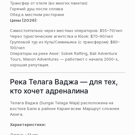
Трансфер от отеля (во многих пакетах)
Горячий душ после сплава
Обед в местном ресторане
Цены (2026):
Самостоятельно через местных операторов: $55–70/чел
Через туристические агентства и Klook: $70–90/чел
Групповой тур из Куты/Семиньяка (с трансфером): $80–
100/чел
Операторы на реке Аюнг: Sobek Rafting, Bali Adventure
Tours, Mason Adventures — работают с начала 2000-х,
хорошая репутация.
Река Телага Ваджа — для тех,
кто хочет адреналина
Телага Ваджа (Sungai Telaga Waja) расположена на
востоке Бали в районе Карангасем. Маршрут сложнее
Аюнга.
Характеристики:
Длина: ~13 км