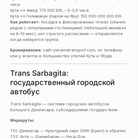
часа
Кута ↔ Амед: 175 000 IDR, ~3–3,5 часа
Кута ↔ Гилиманук (паром на Яву): 150 000–200 000 IDR
Как работает:
посадка в фиксированных точках (обычно
рядом с популярными гостиницами). Небольшой минивэн
на 6–10 мест, нет строгого расписания — отправляется
когда наберётся группа.
Бронирование:
сайт peramatransport.com, по телефону
или у агентов в большинстве отелей Куты и Убуда.
Trans Sarbagita:
государственный городской
автобус
Trans Sarbagita — система городских автобусов
Большого Денпасара, субсидируемая государством.
Маршруты:
TS1: Денпасар — Культурный парк GWK (Букит) и обратно
TS2: Кута — Джимбаран — Нуса Дуа