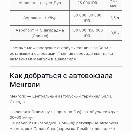
~25
Аэропорт → Нуса Дуа
25 000 IDR
мин
60 000–80 000
Аэропорт → Убуд
~1,5 ч
IDR
Аэропорт → Сингараджа
100 000–150 000
~3,5 ч
(Ловина)
IDR
Частные межгородские автобусы соединяют Бали с
остальными островами. Главная пересадочная точка —
автовокзал Менголи в Денпасаре.
Как добраться с автовокзала
Менголи
Менголи — центральный автобусный терминал Бали.
Отсюда:
На запад к Гилиманук (паром на Яву): автобусы каждые
30–60 минут
На север к Сингараджу (Ловина): регулярные автобусы
На восток к Падангбаю (паром на Ломбок): несколько