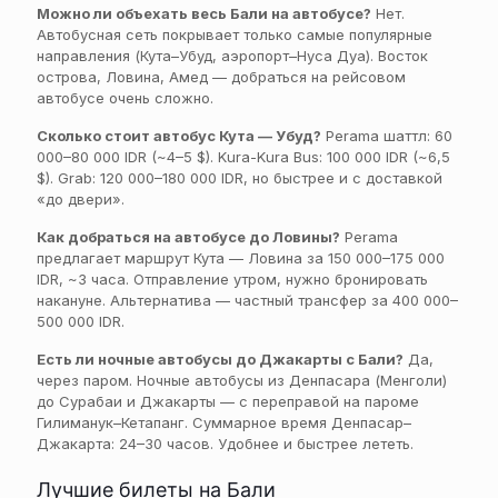
Можно ли объехать весь Бали на автобусе?
Нет.
Автобусная сеть покрывает только самые популярные
направления (Кута–Убуд, аэропорт–Нуса Дуа). Восток
острова, Ловина, Амед — добраться на рейсовом
автобусе очень сложно.
Сколько стоит автобус Кута — Убуд?
Perama шаттл: 60
000–80 000 IDR (~4–5 $). Kura-Kura Bus: 100 000 IDR (~6,5
$). Grab: 120 000–180 000 IDR, но быстрее и с доставкой
«до двери».
Как добраться на автобусе до Ловины?
Perama
предлагает маршрут Кута — Ловина за 150 000–175 000
IDR, ~3 часа. Отправление утром, нужно бронировать
накануне. Альтернатива — частный трансфер за 400 000–
500 000 IDR.
Есть ли ночные автобусы до Джакарты с Бали?
Да,
через паром. Ночные автобусы из Денпасара (Менголи)
до Сурабаи и Джакарты — с переправой на пароме
Гилиманук–Кетапанг. Суммарное время Денпасар–
Джакарта: 24–30 часов. Удобнее и быстрее лететь.
Лучшие билеты на Бали