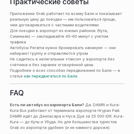
Практические советы
Приложение Grab работает по всему Бали и показывает
реальную цену до поездки — им пользоваться проще,
чем договариваться с частными водителями
Для поездки в аэропорт из южных районов (Кута,
Семиньяк) — закладывайте 45–60 минут с учётом
трафика
Автобусы Perama нужно бронировать накануне — они
набирают группу и отправляются утром
Не садитесь в нелегальные «такси» у аэропорта без
счётчика и без заранее оговорённой цены
Подробнее о всех способах передвижения по Бали — в
статье
как передвигаться по Бали
.
FAQ
Есть ли автобус из аэропорта Бали?
Да. DAMRI и Kura-
Kura Bus работают от терминала аэропорта Нгурах Рай.
DAMRI идёт до Денпасара и Нуса Дуа за 25 000 IDR. Kura-
Kura — до Куты и Убуда. Но для большинства туристов
Grab из аэропорта удобнее (и не намного дороже).