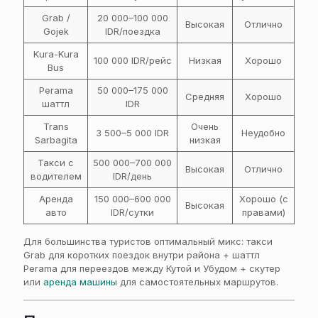
Grab /
20 000–100 000
Высокая
Отлично
Gojek
IDR/поездка
Kura-Kura
100 000 IDR/рейс
Низкая
Хорошо
Bus
Perama
50 000–175 000
Средняя
Хорошо
шаттл
IDR
Trans
Очень
3 500–5 000 IDR
Неудобно
Sarbagita
низкая
Такси с
500 000–700 000
Высокая
Отлично
водителем
IDR/день
Аренда
150 000–600 000
Хорошо (с
Высокая
авто
IDR/сутки
правами)
Для большинства туристов оптимальный микс: такси
Grab для коротких поездок внутри района + шаттл
Perama для переездов между Кутой и Убудом + скутер
или
аренда машины
для самостоятельных маршрутов.