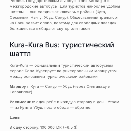
Perama, государственный автобус Trans Sarbagita и
межгородские автобусы. Для туристов наиболее удобны
шаттлы — они соединяют ключевые районы (Кута,
Семиньяк, Чангу, Убуд, Санур). Общественный транспорт
на Бали развит слабо, поэтому для свободных поездок
большинство выбирают скутер или такси.
Kura-Kura Bus: туристический
шаттл
Kura-Kura — официальный туристический автобусный
сервис Бали. Курсирует по фиксированным маршрутам
между основными туристическими районами.
Маршрут:
Кута — Санур — Убуд (через Сингападу и
Тебонгканг)
Расписание:
один рейс в каждую сторону в день. Утром
— из Куты в Убуд, после обеда — обратно.
Цены:
В одну сторону: 100 000 IDR (~6,5 $)