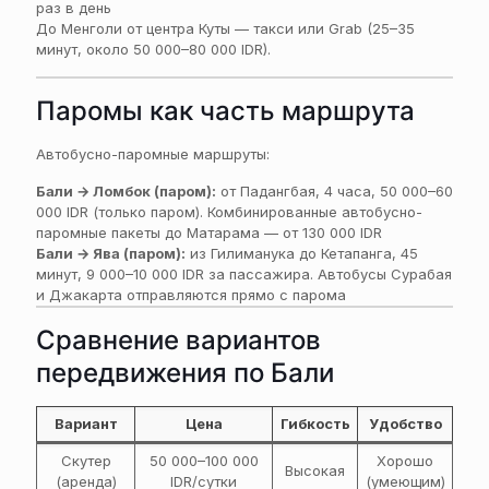
раз в день
До Менголи от центра Куты — такси или Grab (25–35
минут, около 50 000–80 000 IDR).
Паромы как часть маршрута
Автобусно-паромные маршруты:
Бали → Ломбок (паром):
от Падангбая, 4 часа, 50 000–60
000 IDR (только паром). Комбинированные автобусно-
паромные пакеты до Матарама — от 130 000 IDR
Бали → Ява (паром):
из Гилиманука до Кетапанга, 45
минут, 9 000–10 000 IDR за пассажира. Автобусы Сурабая
и Джакарта отправляются прямо с парома
Сравнение вариантов
передвижения по Бали
Вариант
Цена
Гибкость
Удобство
Скутер
50 000–100 000
Хорошо
Высокая
(аренда)
IDR/сутки
(умеющим)