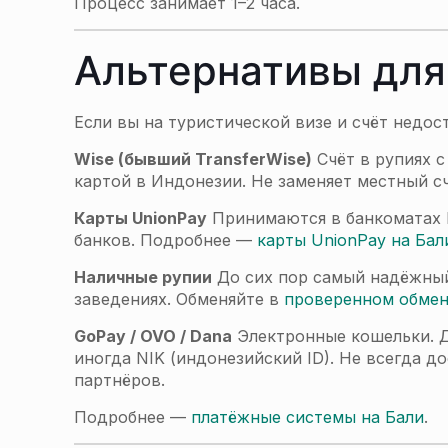
Процесс занимает 1–2 часа.
Альтернативы для 
Если вы на туристической визе и счёт недос
Wise (бывший TransferWise)
Счёт в рупиях 
картой в Индонезии. Не заменяет местный с
Карты UnionPay
Принимаются в банкоматах BRI
банков. Подробнее —
карты UnionPay на Бал
Наличные рупии
До сих пор самый надёжный 
заведениях. Обменяйте в
проверенном обме
GoPay / OVO / Dana
Электронные кошельки. Д
иногда NIK (индонезийский ID). Не всегда 
партнёров.
Подробнее —
платёжные системы на Бали
.