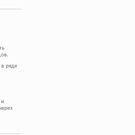
ть
ов.
 в ряде
 и
через