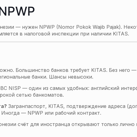
 NPWP
онезии — нужен NPWP (Nomor Pokok Wajib Pajak). Нек
мляется в налоговой инспекции при наличии KITAS.
ожно. Большинство банков требует KITAS. Без него —
егиональные банки. Шансы невысоки.
BC NISP — один из самых удобных: английский интер
ирокой сетью банкоматов.
та?
Загранпаспорт, KITAS, подтверждение адреса (до
та. Иногда — NPWP или рабочий контракт.
онезии счёт для иностранца открывают только лично 