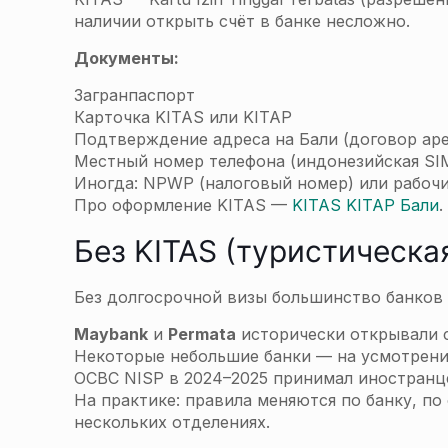
наличии открыть счёт в банке несложно.
Документы:
Загранпаспорт
Карточка KITAS или KITAP
Подтверждение адреса на Бали (договор арен
Местный номер телефона (индонезийская SI
Иногда: NPWP (налоговый номер) или рабоч
Про оформление KITAS —
KITAS KITAP Бали
.
Без KITAS (туристическая
Без долгосрочной визы большинство банков 
Maybank
и
Permata
исторически открывали с
Некоторые небольшие банки — на усмотрен
OCBC NISP в 2024–2025 принимал иностранце
На практике: правила меняются по банку, по
нескольких отделениях.