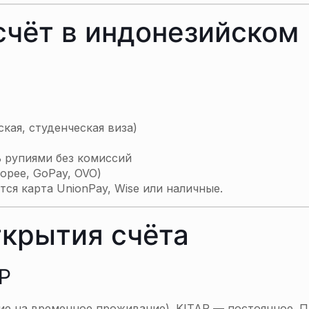
счёт в индонезийском
кая, студенческая виза)
 рупиями без комиссий
opee, GoPay, OVO)
тся карта UnionPay, Wise или наличные.
ткрытия счёта
AP
ение на временное проживание). KITAP — постоянное. П