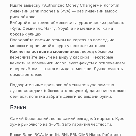
Ищите вывеску «Authorized Money Changer» и логотип
лицензии Bank Indonesia (PVA) — без лицензии высок
риск обмана
Выбирайте сетевые обменники в туристических районах
(Кута, Семиньяк, Чангу, Убуд), а не мелкие точки на
боковых улицах
Проверяйте свежие отзывы на картах за последние
месяцы и сравнивайте курс у нескольких точек
Как не попасться на мошенников:
перед обменом
пересчитайте деньги на виду у кассира. Некоторые
нечестные обменники используют фокусы с отвлечением
и пересчётом — в итоге выдают меньше. Лучше считать
самостоятельно.
Подозрительные признаки обменника: курс заметно
лучше соседних (обычно это ловушка), давление «только
сейчас», попытка забрать деньги до выдачи рупий.
Банки
Самый безопасный, но не самый выгодный вариант. Курс
хуже рыночного на 3–5%. Зато гарантия честности.
Банки Бали: BCA, Mandiri, BNI, BRI, CIMB Niaga. Работают