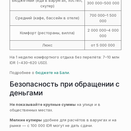
Бюджетный (еда в варунгах, хостел,
300 000–500 000
скутер)
700 000–1 500
Средний (кафе, бассейн в отеле)
000
2 000 000–4 000
Комфорт (рестораны, вилла)
000
Люкс
от 5 000 000
На 1 неделю комфортного отдыха без перелёта: 7–10 млн
IDR (~430–620 USD).
Подробнее о
бюджете на Бали
.
Безопасность при обращении с
деньгами
Не показывайте крупные суммы
на улице и в
общественных местах.
Мелкие купюры
удобнее для расчётов в варунгах и на
рынке — с 100 000 IDR могут не дать сдачи.