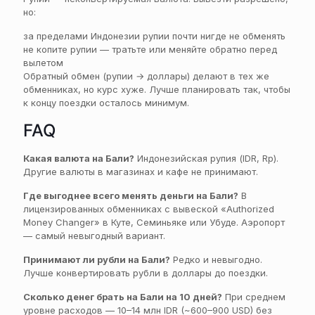
но:
за пределами Индонезии рупии почти нигде не обменять
не копите рупии — тратьте или меняйте обратно перед
вылетом
Обратный обмен (рупии → доллары) делают в тех же
обменниках, но курс хуже. Лучше планировать так, чтобы
к концу поездки осталось минимум.
FAQ
Какая валюта на Бали?
Индонезийская рупия (IDR, Rp).
Другие валюты в магазинах и кафе не принимают.
Где выгоднее всего менять деньги на Бали?
В
лицензированных обменниках с вывеской «Authorized
Money Changer» в Куте, Семиньяке или Убуде. Аэропорт
— самый невыгодный вариант.
Принимают ли рубли на Бали?
Редко и невыгодно.
Лучше конвертировать рубли в доллары до поездки.
Сколько денег брать на Бали на 10 дней?
При среднем
уровне расходов — 10–14 млн IDR (~600–900 USD) без