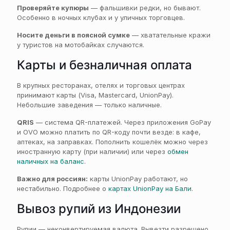
Проверяйте купюры
— фальшивки редки, но бывают.
Особенно в ночных клубах и у уличных торговцев.
Носите деньги в поясной сумке
— хватательные кражи
у туристов на мотобайках случаются.
Карты и безналичная оплата
В крупных ресторанах, отелях и торговых центрах
принимают карты (Visa, Mastercard, UnionPay).
Небольшие заведения — только наличные.
QRIS
— система QR-платежей. Через приложения GoPay
и OVO можно платить по QR-коду почти везде: в кафе,
аптеках, на заправках. Пополнить кошелёк можно через
иностранную карту (при наличии) или через
обмен
наличных на баланс
.
Важно для россиян:
карты UnionPay работают, но
нестабильно. Подробнее о
картах UnionPay на Бали
.
Вывоз рупий из Индонезии
Рупии — неконвертируемая валюта. Вывезти разрешено,