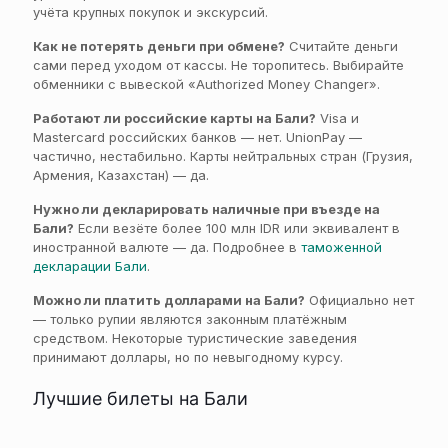
учёта крупных покупок и экскурсий.
Как не потерять деньги при обмене?
Считайте деньги
сами перед уходом от кассы. Не торопитесь. Выбирайте
обменники с вывеской «Authorized Money Changer».
Работают ли российские карты на Бали?
Visa и
Mastercard российских банков — нет. UnionPay —
частично, нестабильно. Карты нейтральных стран (Грузия,
Армения, Казахстан) — да.
Нужно ли декларировать наличные при въезде на
Бали?
Если везёте более 100 млн IDR или эквивалент в
иностранной валюте — да. Подробнее в
таможенной
декларации Бали
.
Можно ли платить долларами на Бали?
Официально нет
— только рупии являются законным платёжным
средством. Некоторые туристические заведения
принимают доллары, но по невыгодному курсу.
Лучшие билеты на Бали