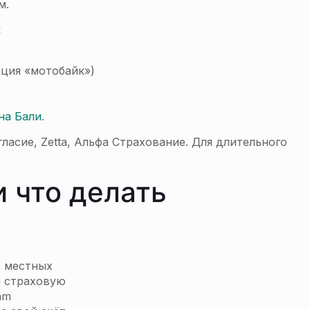
м.
:
пция «мотобайк»)
на Бали
.
асие, Zetta, Альфа Страхование. Для длительного
 что делать
ь местных
и страховую
am