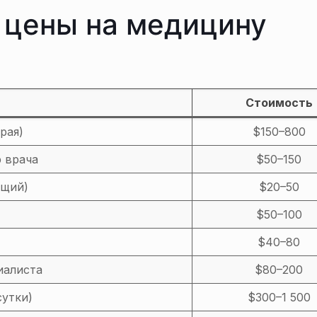
 цены на медицину
Стоимость
рая)
$150–800
 врача
$50–150
бщий)
$20–50
$50–100
$40–80
иалиста
$80–200
сутки)
$300–1 500