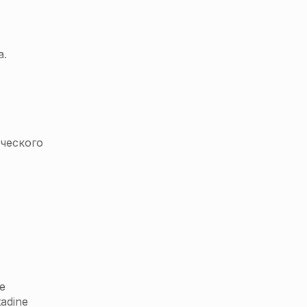
а.
ического
е
adine