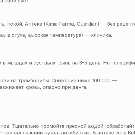
а свой счёт
, покой. Аптека (Kimia Farma, Guardian) — без рецепт
вь в стуле, высокая температура) — клиника.
 в мышцах и суставах, сыпь на 3–5 день. Нет специф
рови на тромбоциты. Снижение ниже 100 000 —
азжижает кровь, опасно при денге.
стов. Тщательно промойте пресной водой, обработайт
при воспалении нужен антибиотик. В аптеке есть Bet