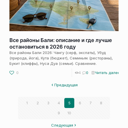
Все районы Бали: описание и где лучше
остановиться в 2026 году
Все районы Бали 2026: Чангу (серф, экспаты), Убуд
(природа, йога), Кута (бюджет), Семиньяк (рестораны),
Букит (клиффы), Нуса Дуа (семьи). Сравнение.
0
4
0
Читать далее
Предыдущая
1
2
3
4
5
6
7
8
9
10
Следующая