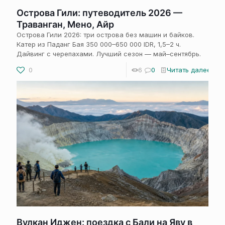
Острова Гили: путеводитель 2026 —
Траванган, Мено, Айр
Острова Гили 2026: три острова без машин и байков.
Катер из Паданг Бая 350 000–650 000 IDR, 1,5–2 ч.
Дайвинг с черепахами. Лучший сезон — май–сентябрь.
0
6
0
Читать далее
Вулкан Иджен: поездка с Бали на Яву в