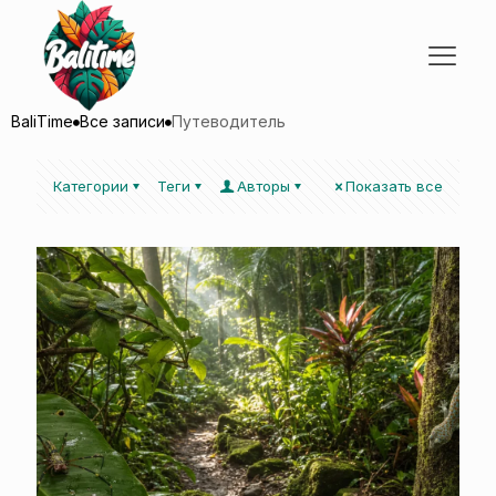
BaliTime
Все записи
Путеводитель
Категории
Теги
Авторы
Показать все