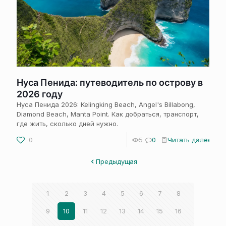
Нуса Пенида: путеводитель по острову в
2026 году
Нуса Пенида 2026: Kelingking Beach, Angel's Billabong,
Diamond Beach, Manta Point. Как добраться, транспорт,
где жить, сколько дней нужно.
0
5
0
Читать далее
Предыдущая
1
2
3
4
5
6
7
8
9
10
11
12
13
14
15
16