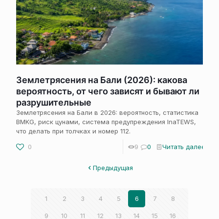
Землетрясения на Бали (2026): какова
вероятность, от чего зависят и бывают ли
разрушительные
Землетрясения на Бали в 2026: вероятность, статистика
BMKG, риск цунами, система предупреждения InaTEWS,
что делать при толчках и номер 112.
0
9
0
Читать далее
Предыдущая
1
2
3
4
5
6
7
8
9
10
11
12
13
14
15
16